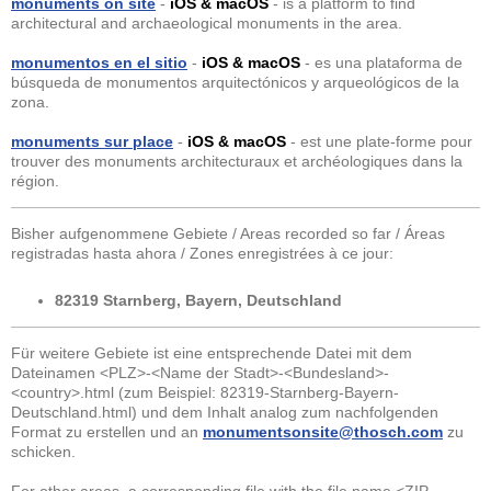
monuments on site
-
iOS & macOS
- is a platform to find
architectural and archaeological monuments in the area.
monumentos en el sitio
-
iOS & macOS
- es una plataforma de
búsqueda de monumentos arquitectónicos y arqueológicos de la
zona.
monuments sur place
-
iOS & macOS
- est une plate-forme pour
trouver des monuments architecturaux et archéologiques dans la
région.
Bisher aufgenommene Gebiete / Areas recorded so far / Áreas
registradas hasta ahora / Zones enregistrées à ce jour:
82319 Starnberg, Bayern, Deutschland
Für weitere Gebiete ist eine entsprechende Datei mit dem
Dateinamen <PLZ>-<Name der Stadt>-<Bundesland>-
<country>.html (zum Beispiel: 82319-Starnberg-Bayern-
Deutschland.html) und dem Inhalt analog zum nachfolgenden
Format zu erstellen und an
monumentsonsite@thosch.com
zu
schicken.