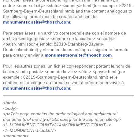
For other areas, a corresponding file with the file name <ZIP
code>-<name of city>-<state>-<country>.html (for example: 82319-
Starnberg-Bayern-Deutschland.html) and the content analogous to
the following format must be created and sent to
monumentsonsite@thosch.com
.
Para otras áreas, un archivo correspondiente con el nombre de
archivo <código postal>-<nombre de la ciudad>-<estado>-
<país>.html (por ejemplo: 82319-Starnberg-Bayern-
Deutschland.html) y el contenido es análogo al siguiente formato
para crear y enviar a
monumentsonsite@thosch.com
.
Pour les autres zones, un fichier correspondant portant le nom de
fichier <code postal>-<nom de la ville>-<état>-<pays>.html (par
exemple : 82319-Starnberg-Bayern-Deutschland.html) et le
contenu est analogue au format suivant à créer et à envoyer à
monumentsonsite@thosch.com
.
<html>
<body>
<p>This page contains the archaeological and architectural
monuments of the city of Starnberg for the app m.on.site</p>
<!--MONUMENT-COUNT>214<MONUMENT-COUNT-->
<!--MONUMENT-1-BEGIN>
<monument>