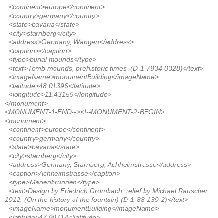
<continent>europe</continent>
<country>germany</country>
<state>bavaria</state>
<city>starnberg</city>
<address>Germany, Wangen</address>
<caption></caption>
<type>burial mounds</type>
<text>Tomb mounds, prehistoric times. (D-1-7934-0328)</text>
<imageName>monumentBuilding</imageName>
<latitude>48.01396</latitude>
<longitude>11.43159</longitude>
</monument>
<MONUMENT-1-END--><!--MONUMENT-2-BEGIN>
<monument>
<continent>europe</continent>
<country>germany</country>
<state>bavaria</state>
<city>starnberg</city>
<address>Germany, Starnberg, Achheimstrasse</address>
<caption>Achheimstrasse</caption>
<type>Marienbrunnen</type>
<text>Design by Friedrich Grombach, relief by Michael Rauscher,
1912. (On the history of the fountain) (D-1-88-139-2)</text>
<imageName>monumentBuilding</imageName>
<latitude>47.99714</latitude>