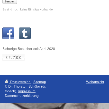
Senden
Es sind noch keine Einträge vorhanden.
Bisherige Besucher seit April 2020
Druckversion
|
Sitemap
Webansicht
© Dr. Thorsten Schüler (dr.
thosch),
Impressum
,
Datenschutzerklärung