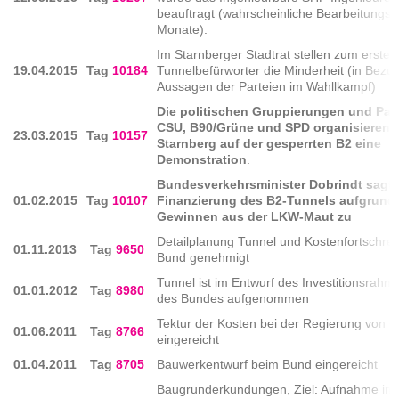
beauftragt (wahrscheinliche Bearbeitungsd
Monate).
Im Starnberger Stadtrat stellen zum ersten
19.04.2015
Tag
10184
Tunnelbefürworter die Minderheit (in Bezug
Aussagen der Parteien im Wahllkampf)
Die politischen Gruppierungen und Par
CSU, B90/Grüne und SPD organisieren m
23.03.2015
Tag
10157
Starnberg auf der gesperrten B2 eine
Demonstration
.
Bundesverkehrsminister Dobrindt sagt 
01.02.2015
Tag
10107
Finanzierung des B2-Tunnels aufgrund
Gewinnen aus der LKW-Maut zu
Detailplanung Tunnel und Kostenfortschre
01.11.2013
Tag
9650
Bund genehmigt
Tunnel ist im Entwurf des Investitionsrah
01.01.2012
Tag
8980
des Bundes aufgenommen
Tektur der Kosten bei der Regierung von 
01.06.2011
Tag
8766
eingereicht
01.04.2011
Tag
8705
Bauwerkentwurf beim Bund eingereicht
Baugrunderkundungen, Ziel: Aufnahme im