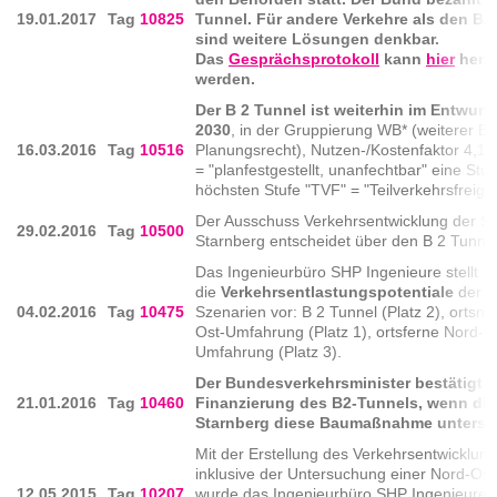
19.01.2017
Tag
10825
Tunnel. Für andere Verkehre als den B2
sind weitere Lösungen denkbar.
Das
Gesprächsprotokoll
kann
hier
heru
werden.
Der B 2 Tunnel ist weiterhin im Entwur
2030
, in der Gruppierung WB* (weiterer Be
16.03.2016
Tag
10516
Planungsrecht), Nutzen-/Kostenfaktor 4,1 
= "planfestgestellt, unanfechtbar" eine Stuf
höchsten Stufe "TVF" = "Teilverkehrsfreiga
Der Ausschuss Verkehrsentwicklung der St
29.02.2016
Tag
10500
Starnberg entscheidet über den B 2 Tunnel
Das Ingenieurbüro SHP Ingenieure stellt
die
Verkehrsentlastungspotentiale
der u
04.02.2016
Tag
10475
Szenarien vor: B 2 Tunnel (Platz 2), ortsn
Ost-Umfahrung (Platz 1), ortsferne Nord-O
Umfahrung (Platz 3).
Der Bundesverkehrsminister bestätigt d
21.01.2016
Tag
10460
Finanzierung des B2-Tunnels, wenn die
Starnberg diese Baumaßnahme unterstü
Mit der Erstellung des Verkehrsentwicklun
inklusive der Untersuchung einer Nord-Os
12.05.2015
Tag
10207
wurde das Ingenieurbüro SHP Ingenieure