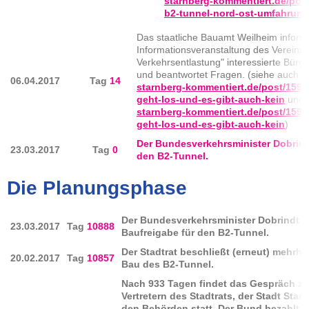
starnberg-kommentiert.de/pos
b2-tunnel-nord-ost-umfahrung
Das staatliche Bauamt Weilheim informi
Informationsveranstaltung des Verein
Verkehrsentlastung" interessierte Bürger
und beantwortet Fragen. (siehe auch
h
06.04.2017
Tag
14
starnberg-kommentiert.de/post/1592
geht-los-und-es-gibt-auch-kein
und
starnberg-kommentiert.de/post/1593
geht-los-und-es-gibt-auch-kein
)
Der Bundesverkehrsminister Dobrindt 
23.03.2017
Tag
0
den B2-Tunnel.
Die Planungsphase
Der Bundesverkehrsminister Dobrindt ert
23.03.2017
Tag
10888
Baufreigabe für den B2-Tunnel.
Der Stadtrat beschließt (erneut) mehrhe
20.02.2017
Tag
10857
Bau des B2-Tunnel.
Nach 933 Tagen findet das Gespräch z
Vertretern des Stadtrats, der Stadt Star
den Behörden statt. Der Bund bezahlt n