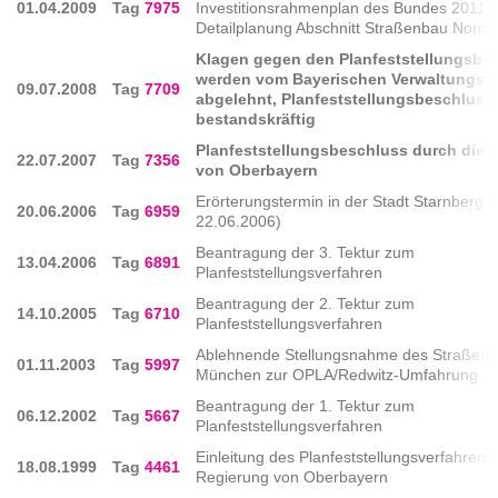
01.04.2009
Tag
7975
Investitionsrahmenplan des Bundes 2011,
Detailplanung Abschnitt Straßenbau Nord fe
Klagen gegen den Planfeststellungsbe
werden vom Bayerischen Verwaltungsge
09.07.2008
Tag
7709
abgelehnt, Planfeststellungsbeschluss
bestandskräftig
Planfeststellungsbeschluss durch die 
22.07.2007
Tag
7356
von Oberbayern
Erörterungstermin in der Stadt Starnberg (
20.06.2006
Tag
6959
22.06.2006)
Beantragung der 3. Tektur zum
13.04.2006
Tag
6891
Planfeststellungsverfahren
Beantragung der 2. Tektur zum
14.10.2005
Tag
6710
Planfeststellungsverfahren
Ablehnende Stellungsnahme des Straßen
01.11.2003
Tag
5997
München zur OPLA/Redwitz-Umfahrung
Beantragung der 1. Tektur zum
06.12.2002
Tag
5667
Planfeststellungsverfahren
Einleitung des Planfeststellungsverfahrens
18.08.1999
Tag
4461
Regierung von Oberbayern