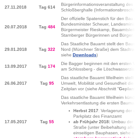
Bürgerinformationsveranstaltung des S
27.11.2018
Tag
614
Schloßberghalle (Informationsbroschür
Der offizielle Spatenstich für den Bau 
Bundesminister Scheuer, Landesminister
20.07.2018
Tag
484
Bürgermeister Rieskamp, Bauamtsleiter
Starnberger Bürgerinnen und Bürger.
Das Staatliche Bauamt stellt den Bauste
29.01.2018
Tag
322
Nord (Münchner Straße) dem Stadtrat v
siehe
Downloads
)
Die Bagger beginnen mit den ersten Vo
13.09.2017
Tag
174
am Schlossberg - die Löschwasserziste
Das staatliche Bauamt Weilheim stellt 
26.06.2017
Tag
95
Umwelt, Mobilität und Gesundheit die
Zeitplan vor (siehe Abschnitt "
Geplante
Das staatliche Bauamt Weilheim kündig
Verkehrsentlastung die ersten Bauma
Herbst 2017
: Verlagerung der un
Parkplatz des Finanzamt
17.05.2017
Tag
55
ab Frühjahr 2018:
Umbau der Kr
Straße (unter Beibehaltung aller
einseitigen Bauphasen, siehe a